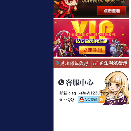
邮箱：
sg_kefu@123u.com
企业QQ：