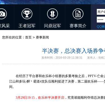
家风采
王者冠军
问鼎冠军
赛事简介
QQ
您所在的位置：
首页
>
赛事新闻
半决赛，总决赛入场券争
发布时间：2016-03-29 11:38:31
发布人：街机
在经历了平台赛和欢乐杯小组赛的多重考验之后，PPTV-亡命之徒、 
江山和多玩-醉丶霸道4支队伍顺利挺进了决赛，第二届欢乐杯—
间。
3月29日19:15，欢乐杯半决赛开启
，究竟谁能顺利夺得总决赛