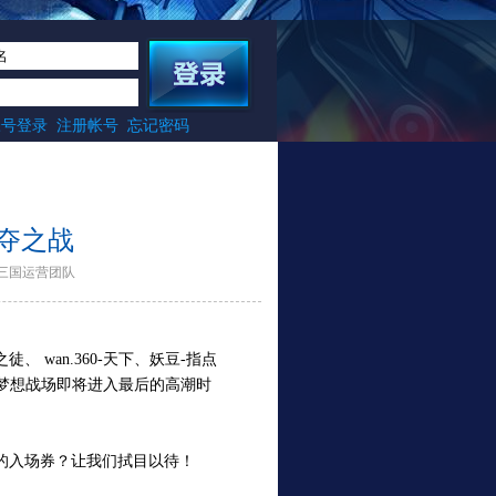
帐号登录
注册帐号
忘记密码
夺之战
三国运营团队
wan.360-天下、妖豆-指点
—梦想战场即将进入最后的高潮时
的入场券？让我们拭目以待！