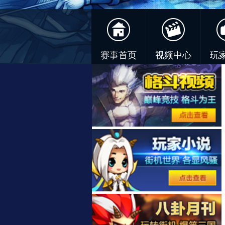
赛事首页
视频中心
玩