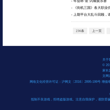
- 年会杯“星”闪耀娱乐赛
- 《街机三国》各大职业
- 上期平台大乱斗回顾，
236条
上一页
关于
©
20
家长监
文网游
网络文化经营许可证：沪网文〔2016〕2895-199号 增值电
抵制不良游戏，拒绝盗版游戏。注意自我保护，谨防受