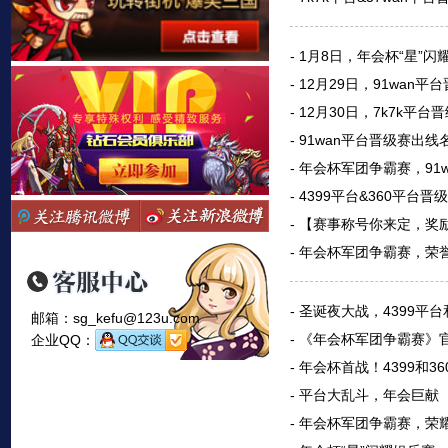
- 1月8日，年会杯“星”
- 12月29日，91wan
- 12月30日，7k7k平
- 91wan平台晋级赛出线
- 年会杯军团争霸赛，91
- 4399平台&360平台
- 【赛事称号你来定，
- 年会杯军团争霸赛，荣
- 圣诞夜大战，4399平
邮箱：
sg_kefu@123u.com
- 《年会杯军团争霸赛》
企业QQ：
- 年会杯首战！4399和3
- 平台大乱斗，年会巨献
- 年会杯军团争霸赛，荣