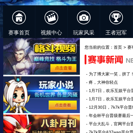
赛事首页
视频中心
玩家风采
王者冠军
您当前的位置：
首页
>
赛
- 为了博大家一笑，拼了
- 疼，大神你轻点
- 1月7日，欢乐互娱平
- 1月7日，欢乐互娱平
- 12月30日，7k7k平
- 年会杯平台晋级赛最
- 平台大乱斗，官网平台
- 7k7k平台&37wan