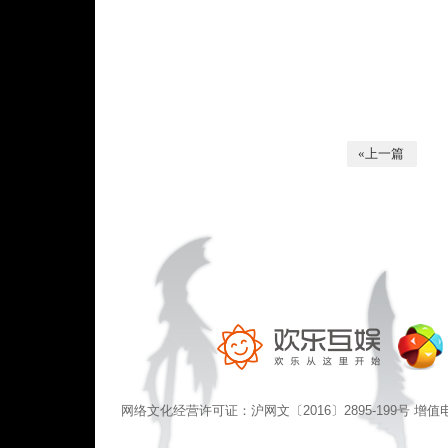
«上一篇
网络文化经营许可证：沪网文〔2016〕2895-199号 增值电